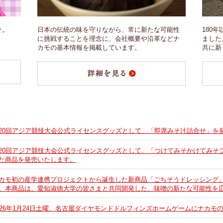
そ。
日本の伝統の味を守りながら、常に新たな可能性
180
に挑戦することを理念に、会社概要や沿革などナ
ました
カモの基本情報を掲載しています。
共に新
20回アジア競技大会公式ライセンスグッズとして、「即席みそ汁詰合せ」を
20回アジア競技大会公式ライセンスグッズとして、「つけてみそかけてみそ
た商品を発売いたします。
カモ初の産学連携プロジェクトから誕生した新商品「ごちそうドレッシング
。本商品は、愛知淑徳大学の皆さまと共同開発した、味噌の新たな可能性を
026年1月24日土曜、名古屋ダイヤモンドドルフィンズホームゲームにナカモ